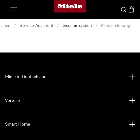
Miele-Homepage
nhalt springen
Suche
Waren
tionen
/
Service-Assistent
/
Geschirrspülen
/
Problemlösung
Miele in Deutschland
Vorteile
Smart Home