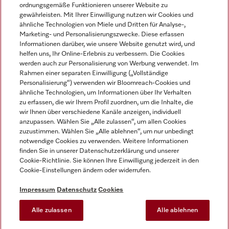
ordnungsgemäße Funktionieren unserer Website zu
gewährleisten. Mit Ihrer Einwilligung nutzen wir Cookies und
ähnliche Technologien von Miele und Dritten für Analyse-,
Marketing- und Personalisierungszwecke. Diese erfassen
Informationen darüber, wie unsere Website genutzt wird, und
helfen uns, Ihr Online-Erlebnis zu verbessern. Die Cookies
Miele auf Instagram
Miele auf Facebook
Miele auf Youtube
werden auch zur Personalisierung von Werbung verwendet. Im
Rahmen einer separaten Einwilligung („Vollständige
Personalisierung“) verwenden wir Bloomreach-Cookies und
ähnliche Technologien, um Informationen über Ihr Verhalten
zu erfassen, die wir Ihrem Profil zuordnen, um die Inhalte, die
wir Ihnen über verschiedene Kanäle anzeigen, individuell
Impressum
anzupassen. Wählen Sie „Alle zulassen“, um allen Cookies
zuzustimmen. Wählen Sie „Alle ablehnen“, um nur unbedingt
AGB
notwendige Cookies zu verwenden. Weitere Informationen
Datenschutz
finden Sie in unserer Datenschutzerklärung und unserer
Nutzungsbedingungen
Cookie-Richtlinie. Sie können Ihre Einwilligung jederzeit in den
Cookie-Einstellungen ändern oder widerrufen.
Barrierefreiheitserklärung
EU-Gesetzen über digitale Dienste
Impressum
Datenschutz
Cookies
Widerrufsantrag
Alle zulassen
Alle ablehnen
Cookie-Einstellungen