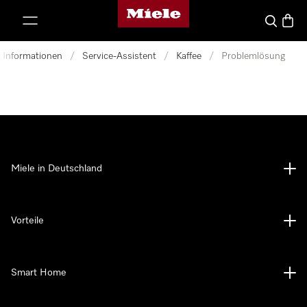
Miele-Homepage
nhalt springen
Suche
Waren
d Informationen
/
Service-Assistent
/
Kaffee
/
Problemlösung
Miele in Deutschland
Vorteile
Smart Home