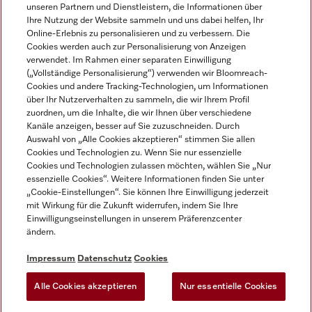
unseren Partnern und Dienstleistern, die Informationen über
Ihre Nutzung der Website sammeln und uns dabei helfen, Ihr
Online-Erlebnis zu personalisieren und zu verbessern. Die
Cookies werden auch zur Personalisierung von Anzeigen
verwendet. Im Rahmen einer separaten Einwilligung
(„Vollständige Personalisierung“) verwenden wir Bloomreach-
Miele auf Instagram
Miele auf Facebook
Miele auf Youtube
Cookies und andere Tracking-Technologien, um Informationen
über Ihr Nutzerverhalten zu sammeln, die wir Ihrem Profil
zuordnen, um die Inhalte, die wir Ihnen über verschiedene
Kanäle anzeigen, besser auf Sie zuzuschneiden. Durch
Auswahl von „Alle Cookies akzeptieren“ stimmen Sie allen
Cookies und Technologien zu. Wenn Sie nur essenzielle
Impressum
Cookies und Technologien zulassen möchten, wählen Sie „Nur
essenzielle Cookies“. Weitere Informationen finden Sie unter
AGB
„Cookie-Einstellungen“. Sie können Ihre Einwilligung jederzeit
Datenschutz
mit Wirkung für die Zukunft widerrufen, indem Sie Ihre
Nutzungsbedingungen
Einwilligungseinstellungen in unserem Präferenzcenter
ändern.
Barrierefreiheitserklärung
EU-Gesetzen über digitale Dienste
Impressum
Datenschutz
Cookies
Widerrufsantrag
Alle Cookies akzeptieren
Nur essentielle Cookies
Cookie Einstellungen