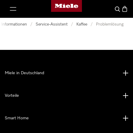
Miele-Homepage
nhalt springen
Suche
Waren
d Informationen
/
Service-Assistent
/
Kaffee
/
Problemlösung
Miele in Deutschland
Vorteile
Smart Home