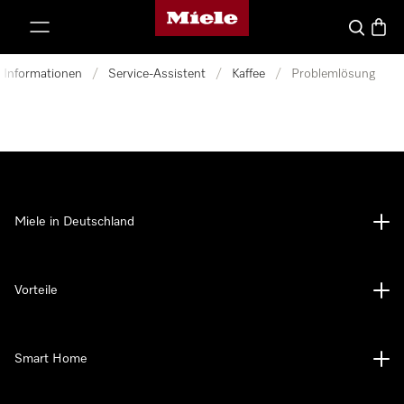
Miele-Homepage
nhalt springen
Suche
Waren
d Informationen
/
Service-Assistent
/
Kaffee
/
Problemlösung
Miele in Deutschland
Vorteile
Smart Home