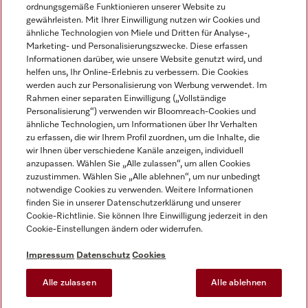
ordnungsgemäße Funktionieren unserer Website zu
gewährleisten. Mit Ihrer Einwilligung nutzen wir Cookies und
ähnliche Technologien von Miele und Dritten für Analyse-,
Marketing- und Personalisierungszwecke. Diese erfassen
Informationen darüber, wie unsere Website genutzt wird, und
helfen uns, Ihr Online-Erlebnis zu verbessern. Die Cookies
Miele auf Instagram
Miele auf Facebook
Miele auf Youtube
werden auch zur Personalisierung von Werbung verwendet. Im
Rahmen einer separaten Einwilligung („Vollständige
Personalisierung“) verwenden wir Bloomreach-Cookies und
ähnliche Technologien, um Informationen über Ihr Verhalten
zu erfassen, die wir Ihrem Profil zuordnen, um die Inhalte, die
wir Ihnen über verschiedene Kanäle anzeigen, individuell
Impressum
anzupassen. Wählen Sie „Alle zulassen“, um allen Cookies
zuzustimmen. Wählen Sie „Alle ablehnen“, um nur unbedingt
AGB
notwendige Cookies zu verwenden. Weitere Informationen
Datenschutz
finden Sie in unserer Datenschutzerklärung und unserer
Nutzungsbedingungen
Cookie-Richtlinie. Sie können Ihre Einwilligung jederzeit in den
Cookie-Einstellungen ändern oder widerrufen.
Barrierefreiheitserklärung
EU-Gesetzen über digitale Dienste
Impressum
Datenschutz
Cookies
Widerrufsantrag
Alle zulassen
Alle ablehnen
Cookie-Einstellungen