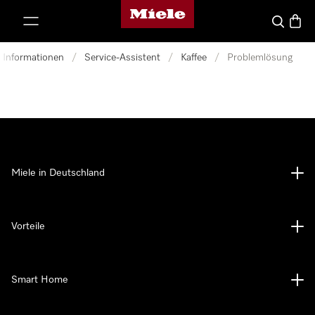
Miele-Homepage
nhalt springen
Suche
Waren
d Informationen
/
Service-Assistent
/
Kaffee
/
Problemlösung
Miele in Deutschland
Vorteile
Smart Home