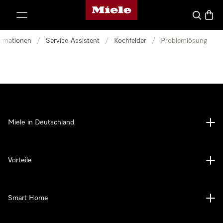
Miele-Homepage
nhalt springen
Suche
Waren
ormationen
/
Service-Assistent
/
Kochfelder
/
Problemlösung
Miele in Deutschland
Vorteile
Smart Home