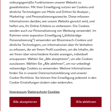
ordnungsgemäße Funktionieren unserer Website zu
gewährleisten. Mit Ihrer Einwilligung nutzen wir Cookies und
ähnliche Technologien von Miele und Dritten für Analyse-,
Marketing- und Personalisierungszwecke. Diese erfassen
Informationen darüber, wie unsere Website genutzt wird, und
helfen uns, Ihr Online-Erlebnis zu verbessern. Die Cookies
Miele auf Instagram
Miele auf Facebook
Miele auf Youtube
werden auch zur Personalisierung von Werbung verwendet. Im
Rahmen einer separaten Einwilligung („Vollständige
Personalisierung“) verwenden wir Bloomreach-Cookies und
ähnliche Technologien, um Informationen über Ihr Verhalten
zu erfassen, die wir Ihrem Profil zuordnen, um die Inhalte, die
wir Ihnen über verschiedene Kanäle anzeigen, individuell
Impressum
anzupassen. Wählen Sie „Alle akzeptieren“, um alle Cookies
zuzulassen. Wählen Sie „Alle ablehnen“, um nur unbedingt
AGB
notwendige Cookies zu verwenden. Weitere Informationen
Datenschutz
finden Sie in unserer Datenschutzerklärung und unserer
Nutzungsbedingungen
Cookie-Richtlinie. Sie können Ihre Einwilligung jederzeit in den
Cookie-Einstellungen ändern oder widerrufen.
Barrierefreiheitserklärung
EU-Gesetzen über digitale Dienste
Impressum
Datenschutz
Cookies
Widerrufsantrag
Alle akzeptieren
Alle ablehnen
Cookie-Einstellungen