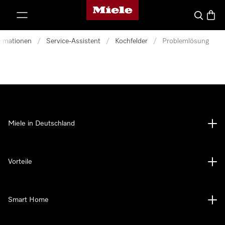
Miele-Homepage
nhalt springen
Suche
Waren
ormationen
/
Service-Assistent
/
Kochfelder
/
Problemlösung
Miele in Deutschland
Vorteile
Smart Home