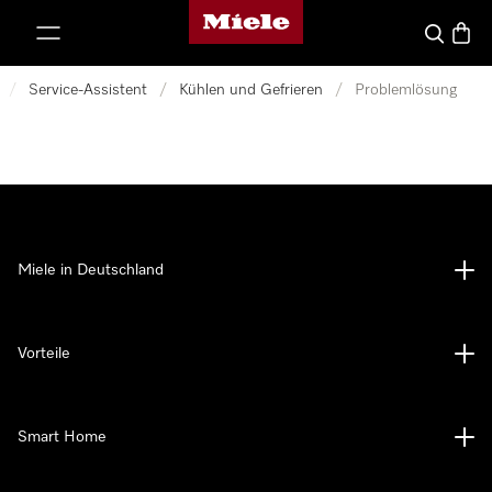
Miele-Homepage
nhalt springen
Suche
Waren
/
Service-Assistent
/
Kühlen und Gefrieren
/
Problemlösung
Miele in Deutschland
Vorteile
Smart Home