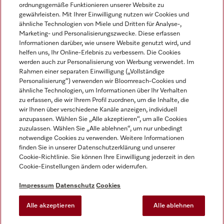
ordnungsgemäße Funktionieren unserer Website zu
gewährleisten. Mit Ihrer Einwilligung nutzen wir Cookies und
ähnliche Technologien von Miele und Dritten für Analyse-,
Marketing- und Personalisierungszwecke. Diese erfassen
Informationen darüber, wie unsere Website genutzt wird, und
helfen uns, Ihr Online-Erlebnis zu verbessern. Die Cookies
Miele auf Instagram
Miele auf Facebook
Miele auf Youtube
werden auch zur Personalisierung von Werbung verwendet. Im
Rahmen einer separaten Einwilligung („Vollständige
Personalisierung“) verwenden wir Bloomreach-Cookies und
ähnliche Technologien, um Informationen über Ihr Verhalten
zu erfassen, die wir Ihrem Profil zuordnen, um die Inhalte, die
wir Ihnen über verschiedene Kanäle anzeigen, individuell
Impressum
anzupassen. Wählen Sie „Alle akzeptieren“, um alle Cookies
zuzulassen. Wählen Sie „Alle ablehnen“, um nur unbedingt
AGB
notwendige Cookies zu verwenden. Weitere Informationen
Datenschutz
finden Sie in unserer Datenschutzerklärung und unserer
Nutzungsbedingungen
Cookie-Richtlinie. Sie können Ihre Einwilligung jederzeit in den
Cookie-Einstellungen ändern oder widerrufen.
Barrierefreiheitserklärung
EU-Gesetzen über digitale Dienste
Impressum
Datenschutz
Cookies
Widerrufsantrag
Alle akzeptieren
Alle ablehnen
Cookie-Einstellungen