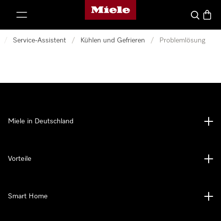
Miele-Homepage
nhalt springen
Suche
Waren
/
Service-Assistent
/
Kühlen und Gefrieren
/
Problemlösung
Miele in Deutschland
Vorteile
Smart Home