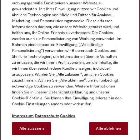
ordnungsgemäße Funktionieren unserer Website zu
gewährleisten. Mit Ihrer Einwilligung nutzen wir Cookies und
ähnliche Technologien von Miele und Dritten für Analyse-,
Marketing- und Personalisierungszwecke. Diese erfassen
Informationen darüber, wie unsere Website genutzt wird, und
helfen uns, Ihr Online-Erlebnis zu verbessern. Die Cookies
Miele auf Instagram
Miele auf Facebook
Miele auf Youtube
werden auch zur Personalisierung von Werbung verwendet. Im
Rahmen einer separaten Einwilligung („Vollständige
Personalisierung“) verwenden wir Bloomreach-Cookies und
ähnliche Technologien, um Informationen über Ihr Verhalten
zu erfassen, die wir Ihrem Profil zuordnen, um die Inhalte, die
wir Ihnen über verschiedene Kanäle anzeigen, individuell
Impressum
anzupassen. Wählen Sie „Alle zulassen“, um allen Cookies
zuzustimmen. Wählen Sie „Alle ablehnen“, um nur unbedingt
AGB
notwendige Cookies zu verwenden. Weitere Informationen
Datenschutz
finden Sie in unserer Datenschutzerklärung und unserer
Nutzungsbedingungen
Cookie-Richtlinie. Sie können Ihre Einwilligung jederzeit in den
Cookie-Einstellungen ändern oder widerrufen.
Barrierefreiheitserklärung
EU-Gesetzen über digitale Dienste
Impressum
Datenschutz
Cookies
Widerrufsantrag
Alle zulassen
Alle ablehnen
Cookie-Einstellungen