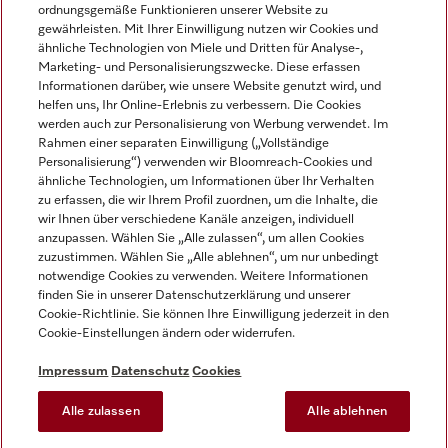
ordnungsgemäße Funktionieren unserer Website zu
gewährleisten. Mit Ihrer Einwilligung nutzen wir Cookies und
ähnliche Technologien von Miele und Dritten für Analyse-,
Marketing- und Personalisierungszwecke. Diese erfassen
Informationen darüber, wie unsere Website genutzt wird, und
helfen uns, Ihr Online-Erlebnis zu verbessern. Die Cookies
Miele auf Instagram
Miele auf Facebook
Miele auf Youtube
werden auch zur Personalisierung von Werbung verwendet. Im
Rahmen einer separaten Einwilligung („Vollständige
Personalisierung“) verwenden wir Bloomreach-Cookies und
ähnliche Technologien, um Informationen über Ihr Verhalten
zu erfassen, die wir Ihrem Profil zuordnen, um die Inhalte, die
wir Ihnen über verschiedene Kanäle anzeigen, individuell
Impressum
anzupassen. Wählen Sie „Alle zulassen“, um allen Cookies
zuzustimmen. Wählen Sie „Alle ablehnen“, um nur unbedingt
AGB
notwendige Cookies zu verwenden. Weitere Informationen
Datenschutz
finden Sie in unserer Datenschutzerklärung und unserer
Nutzungsbedingungen
Cookie-Richtlinie. Sie können Ihre Einwilligung jederzeit in den
Cookie-Einstellungen ändern oder widerrufen.
Barrierefreiheitserklärung
EU-Gesetzen über digitale Dienste
Impressum
Datenschutz
Cookies
Widerrufsantrag
Alle zulassen
Alle ablehnen
Cookie-Einstellungen