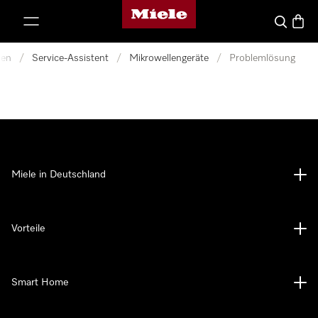
Miele-Homepage
nhalt springen
Suche
Waren
nen
/
Service-Assistent
/
Mikrowellengeräte
/
Problemlösung
Miele in Deutschland
Vorteile
Smart Home