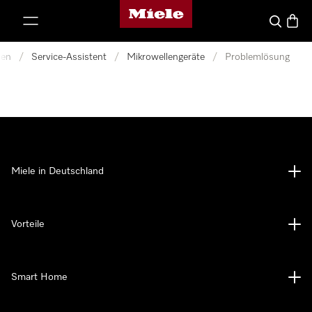
Miele-Homepage
nhalt springen
Suche
Waren
nen
/
Service-Assistent
/
Mikrowellengeräte
/
Problemlösung
Miele in Deutschland
Vorteile
Smart Home