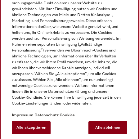
ordnungsgemäße Funktionieren unserer Website zu
gewährleisten. Mit Ihrer Einwilligung nutzen wir Cookies und
ähnliche Technologien von Miele und Dritten für Analyse-,
Marketing- und Personalisierungszwecke. Diese erfassen
Informationen darüber, wie unsere Website genutzt wird, und
helfen uns, Ihr Online-Erlebnis zu verbessern. Die Cookies
Miele auf Instagram
Miele auf Facebook
Miele auf Youtube
werden auch zur Personalisierung von Werbung verwendet. Im
Rahmen einer separaten Einwilligung („Vollständige
Personalisierung“) verwenden wir Bloomreach-Cookies und
ähnliche Technologien, um Informationen über Ihr Verhalten
zu erfassen, die wir Ihrem Profil zuordnen, um die Inhalte, die
wir Ihnen über verschiedene Kanäle anzeigen, individuell
Impressum
anzupassen. Wählen Sie „Alle akzeptieren“, um alle Cookies
zuzulassen. Wählen Sie „Alle ablehnen“, um nur unbedingt
AGB
notwendige Cookies zu verwenden. Weitere Informationen
Datenschutz
finden Sie in unserer Datenschutzerklärung und unserer
Nutzungsbedingungen
Cookie-Richtlinie. Sie können Ihre Einwilligung jederzeit in den
Cookie-Einstellungen ändern oder widerrufen.
Barrierefreiheitserklärung
EU-Gesetzen über digitale Dienste
Impressum
Datenschutz
Cookies
Widerrufsantrag
Alle akzeptieren
Alle ablehnen
Cookie-Einstellungen