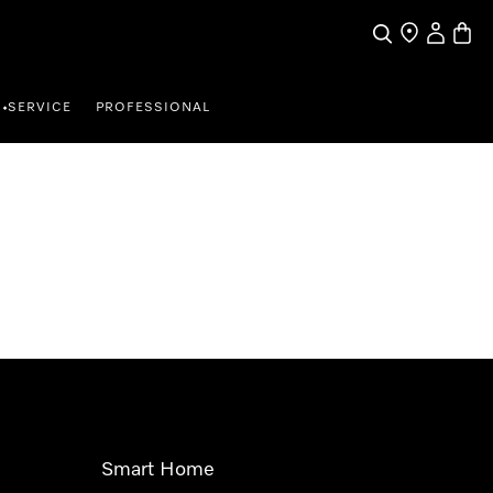
Suche
Händler finde
Mein Kun
Waren
SERVICE
PROFESSIONAL
•
Smart Home