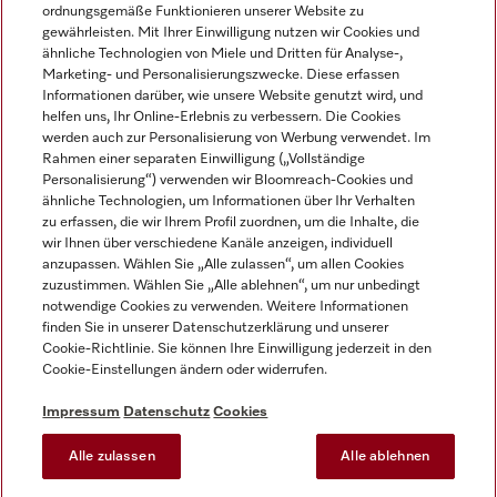
ordnungsgemäße Funktionieren unserer Website zu
gewährleisten. Mit Ihrer Einwilligung nutzen wir Cookies und
ähnliche Technologien von Miele und Dritten für Analyse-,
Marketing- und Personalisierungszwecke. Diese erfassen
Informationen darüber, wie unsere Website genutzt wird, und
helfen uns, Ihr Online-Erlebnis zu verbessern. Die Cookies
Miele auf Instagram
Miele auf Facebook
Miele auf Youtube
werden auch zur Personalisierung von Werbung verwendet. Im
Rahmen einer separaten Einwilligung („Vollständige
Personalisierung“) verwenden wir Bloomreach-Cookies und
ähnliche Technologien, um Informationen über Ihr Verhalten
zu erfassen, die wir Ihrem Profil zuordnen, um die Inhalte, die
wir Ihnen über verschiedene Kanäle anzeigen, individuell
Impressum
anzupassen. Wählen Sie „Alle zulassen“, um allen Cookies
zuzustimmen. Wählen Sie „Alle ablehnen“, um nur unbedingt
AGB
notwendige Cookies zu verwenden. Weitere Informationen
Datenschutz
finden Sie in unserer Datenschutzerklärung und unserer
Nutzungsbedingungen
Cookie-Richtlinie. Sie können Ihre Einwilligung jederzeit in den
Cookie-Einstellungen ändern oder widerrufen.
Barrierefreiheitserklärung
EU-Gesetzen über digitale Dienste
Impressum
Datenschutz
Cookies
Widerrufsantrag
Alle zulassen
Alle ablehnen
Cookie-Einstellungen