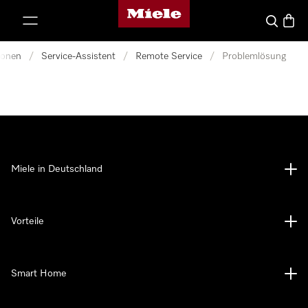
Miele-Homepage
nhalt springen
Suche
Waren
ionen
/
Service-Assistent
/
Remote Service
/
Problemlösung
Miele in Deutschland
Vorteile
Smart Home