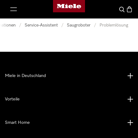
Miele-Homepage
nhalt springen
Suche
Waren
mationen
/
Service-Assistent
/
Saugroboter
/
Problemlösung
Miele in Deutschland
Vorteile
Smart Home