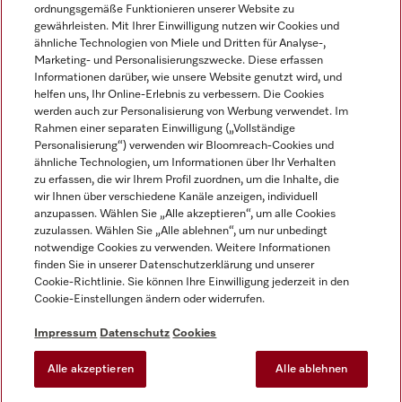
ordnungsgemäße Funktionieren unserer Website zu
gewährleisten. Mit Ihrer Einwilligung nutzen wir Cookies und
ähnliche Technologien von Miele und Dritten für Analyse-,
Marketing- und Personalisierungszwecke. Diese erfassen
Informationen darüber, wie unsere Website genutzt wird, und
helfen uns, Ihr Online-Erlebnis zu verbessern. Die Cookies
Miele auf Instagram
Miele auf Facebook
Miele auf Youtube
werden auch zur Personalisierung von Werbung verwendet. Im
Rahmen einer separaten Einwilligung („Vollständige
Personalisierung“) verwenden wir Bloomreach-Cookies und
ähnliche Technologien, um Informationen über Ihr Verhalten
zu erfassen, die wir Ihrem Profil zuordnen, um die Inhalte, die
wir Ihnen über verschiedene Kanäle anzeigen, individuell
Impressum
anzupassen. Wählen Sie „Alle akzeptieren“, um alle Cookies
zuzulassen. Wählen Sie „Alle ablehnen“, um nur unbedingt
AGB
notwendige Cookies zu verwenden. Weitere Informationen
Datenschutz
finden Sie in unserer Datenschutzerklärung und unserer
Nutzungsbedingungen
Cookie-Richtlinie. Sie können Ihre Einwilligung jederzeit in den
Cookie-Einstellungen ändern oder widerrufen.
Barrierefreiheitserklärung
EU-Gesetzen über digitale Dienste
Impressum
Datenschutz
Cookies
Widerrufsantrag
Alle akzeptieren
Alle ablehnen
Cookie-Einstellungen