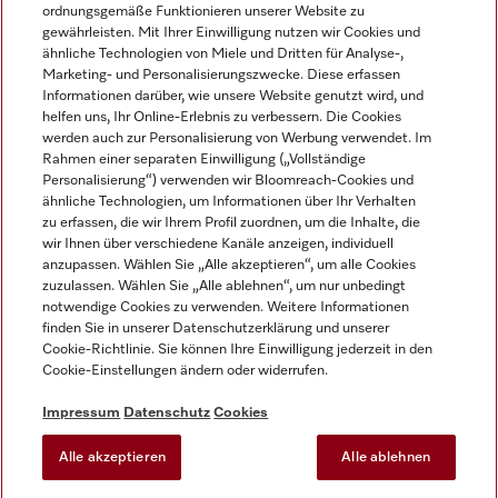
ordnungsgemäße Funktionieren unserer Website zu
gewährleisten. Mit Ihrer Einwilligung nutzen wir Cookies und
ähnliche Technologien von Miele und Dritten für Analyse-,
Marketing- und Personalisierungszwecke. Diese erfassen
Informationen darüber, wie unsere Website genutzt wird, und
helfen uns, Ihr Online-Erlebnis zu verbessern. Die Cookies
Miele auf Instagram
Miele auf Facebook
Miele auf Youtube
werden auch zur Personalisierung von Werbung verwendet. Im
Rahmen einer separaten Einwilligung („Vollständige
Personalisierung“) verwenden wir Bloomreach-Cookies und
ähnliche Technologien, um Informationen über Ihr Verhalten
zu erfassen, die wir Ihrem Profil zuordnen, um die Inhalte, die
wir Ihnen über verschiedene Kanäle anzeigen, individuell
Impressum
anzupassen. Wählen Sie „Alle akzeptieren“, um alle Cookies
zuzulassen. Wählen Sie „Alle ablehnen“, um nur unbedingt
AGB
notwendige Cookies zu verwenden. Weitere Informationen
Datenschutz
finden Sie in unserer Datenschutzerklärung und unserer
Nutzungsbedingungen
Cookie-Richtlinie. Sie können Ihre Einwilligung jederzeit in den
Cookie-Einstellungen ändern oder widerrufen.
Barrierefreiheitserklärung
EU-Gesetzen über digitale Dienste
Impressum
Datenschutz
Cookies
Widerrufsantrag
Alle akzeptieren
Alle ablehnen
Cookie-Einstellungen