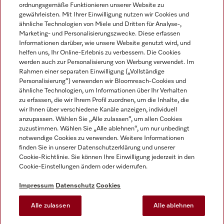
ordnungsgemäße Funktionieren unserer Website zu
gewährleisten. Mit Ihrer Einwilligung nutzen wir Cookies und
ähnliche Technologien von Miele und Dritten für Analyse-,
Marketing- und Personalisierungszwecke. Diese erfassen
Informationen darüber, wie unsere Website genutzt wird, und
helfen uns, Ihr Online-Erlebnis zu verbessern. Die Cookies
Miele auf Instagram
Miele auf Facebook
Miele auf Youtube
werden auch zur Personalisierung von Werbung verwendet. Im
Rahmen einer separaten Einwilligung („Vollständige
Personalisierung“) verwenden wir Bloomreach-Cookies und
ähnliche Technologien, um Informationen über Ihr Verhalten
zu erfassen, die wir Ihrem Profil zuordnen, um die Inhalte, die
wir Ihnen über verschiedene Kanäle anzeigen, individuell
Impressum
anzupassen. Wählen Sie „Alle zulassen“, um allen Cookies
zuzustimmen. Wählen Sie „Alle ablehnen“, um nur unbedingt
AGB
notwendige Cookies zu verwenden. Weitere Informationen
Datenschutz
finden Sie in unserer Datenschutzerklärung und unserer
Nutzungsbedingungen
Cookie-Richtlinie. Sie können Ihre Einwilligung jederzeit in den
Cookie-Einstellungen ändern oder widerrufen.
Barrierefreiheitserklärung
EU-Gesetzen über digitale Dienste
Impressum
Datenschutz
Cookies
Widerrufsantrag
Alle zulassen
Alle ablehnen
Cookie-Einstellungen