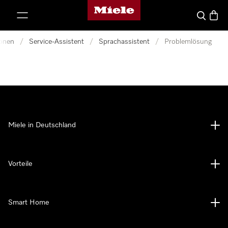
Miele-Homepage
nhalt springen
Suche
Waren
ionen
/
Service-Assistent
/
Sprachassistent
/
Problemlösung
Miele in Deutschland
Vorteile
Smart Home