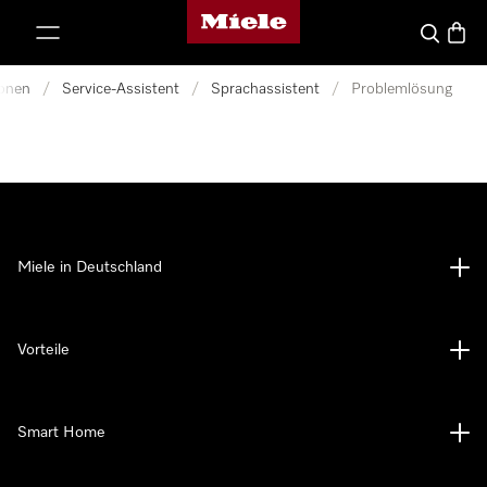
Miele-Homepage
nhalt springen
Suche
Waren
ionen
/
Service-Assistent
/
Sprachassistent
/
Problemlösung
Miele in Deutschland
Vorteile
Smart Home