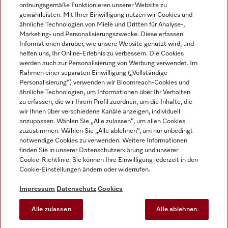
ordnungsgemäße Funktionieren unserer Website zu
gewährleisten. Mit Ihrer Einwilligung nutzen wir Cookies und
ähnliche Technologien von Miele und Dritten für Analyse-,
Marketing- und Personalisierungszwecke. Diese erfassen
Informationen darüber, wie unsere Website genutzt wird, und
helfen uns, Ihr Online-Erlebnis zu verbessern. Die Cookies
Miele auf Instagram
Miele auf Facebook
Miele auf Youtube
werden auch zur Personalisierung von Werbung verwendet. Im
Rahmen einer separaten Einwilligung („Vollständige
Personalisierung“) verwenden wir Bloomreach-Cookies und
ähnliche Technologien, um Informationen über Ihr Verhalten
zu erfassen, die wir Ihrem Profil zuordnen, um die Inhalte, die
wir Ihnen über verschiedene Kanäle anzeigen, individuell
Impressum
anzupassen. Wählen Sie „Alle zulassen“, um allen Cookies
zuzustimmen. Wählen Sie „Alle ablehnen“, um nur unbedingt
AGB
notwendige Cookies zu verwenden. Weitere Informationen
Datenschutz
finden Sie in unserer Datenschutzerklärung und unserer
Nutzungsbedingungen
Cookie-Richtlinie. Sie können Ihre Einwilligung jederzeit in den
Cookie-Einstellungen ändern oder widerrufen.
Barrierefreiheitserklärung
EU-Gesetzen über digitale Dienste
Impressum
Datenschutz
Cookies
Widerrufsantrag
Alle zulassen
Alle ablehnen
Cookie-Einstellungen