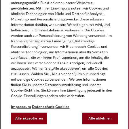
ordnungsgemäße Funktionieren unserer Website zu
gewährleisten. Mit Ihrer Einwilligung nutzen wir Cookies und
ähnliche Technologien von Miele und Dritten für Analyse-,
Marketing- und Personalisierungszwecke. Diese erfassen
Informationen darüber, wie unsere Website genutzt wird, und
helfen uns, Ihr Online-Erlebnis zu verbessern. Die Cookies
Miele auf Instagram
Miele auf Facebook
Miele auf Youtube
werden auch zur Personalisierung von Werbung verwendet. Im
Rahmen einer separaten Einwilligung („Vollständige
Personalisierung“) verwenden wir Bloomreach-Cookies und
ähnliche Technologien, um Informationen über Ihr Verhalten
zu erfassen, die wir Ihrem Profil zuordnen, um die Inhalte, die
wir Ihnen über verschiedene Kanäle anzeigen, individuell
Impressum
anzupassen. Wählen Sie „Alle akzeptieren“, um alle Cookies
zuzulassen. Wählen Sie „Alle ablehnen“, um nur unbedingt
AGB
notwendige Cookies zu verwenden. Weitere Informationen
Datenschutz
finden Sie in unserer Datenschutzerklärung und unserer
Nutzungsbedingungen
Cookie-Richtlinie. Sie können Ihre Einwilligung jederzeit in den
Cookie-Einstellungen ändern oder widerrufen.
Barrierefreiheitserklärung
EU-Gesetzen über digitale Dienste
Impressum
Datenschutz
Cookies
Widerrufsantrag
Alle akzeptieren
Alle ablehnen
Cookie-Einstellungen