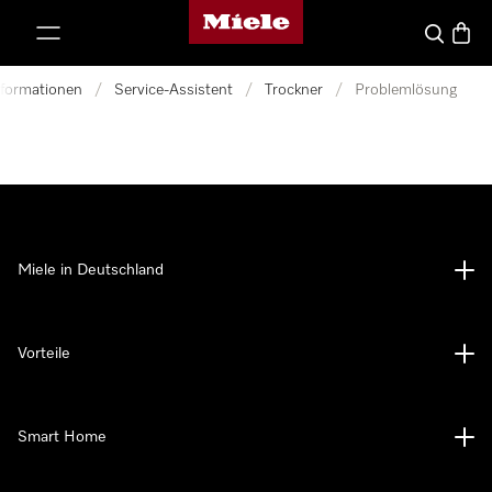
Miele-Homepage
nhalt springen
Suche
Waren
nformationen
/
Service-Assistent
/
Trockner
/
Problemlösung
Miele in Deutschland
Vorteile
Smart Home