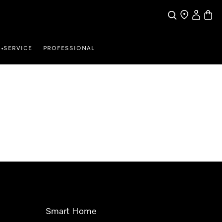
Suche
Händler finde
Mein Kun
Waren
SERVICE
PROFESSIONAL
•
Smart Home