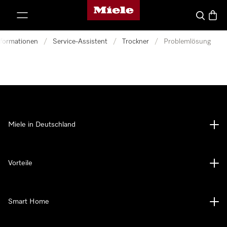
Miele-Homepage
nhalt springen
Suche
Waren
nformationen
/
Service-Assistent
/
Trockner
/
Problemlösung
Miele in Deutschland
Vorteile
Smart Home