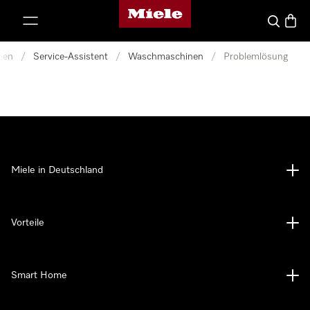
Miele-Homepage
nhalt springen
Suche
Waren
nen
/
Service-Assistent
/
Waschmaschinen
/
Problemlösung
Miele in Deutschland
Vorteile
Smart Home