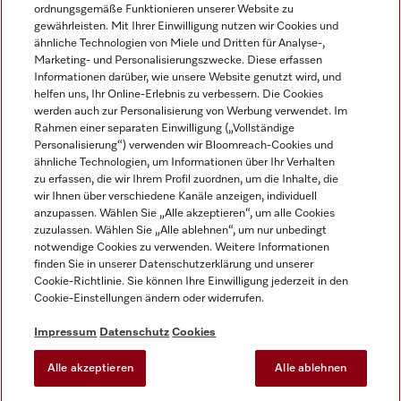
ordnungsgemäße Funktionieren unserer Website zu
gewährleisten. Mit Ihrer Einwilligung nutzen wir Cookies und
ähnliche Technologien von Miele und Dritten für Analyse-,
Marketing- und Personalisierungszwecke. Diese erfassen
Informationen darüber, wie unsere Website genutzt wird, und
helfen uns, Ihr Online-Erlebnis zu verbessern. Die Cookies
Miele auf Instagram
Miele auf Facebook
Miele auf Youtube
werden auch zur Personalisierung von Werbung verwendet. Im
Rahmen einer separaten Einwilligung („Vollständige
Personalisierung“) verwenden wir Bloomreach-Cookies und
ähnliche Technologien, um Informationen über Ihr Verhalten
zu erfassen, die wir Ihrem Profil zuordnen, um die Inhalte, die
wir Ihnen über verschiedene Kanäle anzeigen, individuell
Impressum
anzupassen. Wählen Sie „Alle akzeptieren“, um alle Cookies
zuzulassen. Wählen Sie „Alle ablehnen“, um nur unbedingt
AGB
notwendige Cookies zu verwenden. Weitere Informationen
Datenschutz
finden Sie in unserer Datenschutzerklärung und unserer
Nutzungsbedingungen
Cookie-Richtlinie. Sie können Ihre Einwilligung jederzeit in den
Cookie-Einstellungen ändern oder widerrufen.
Barrierefreiheitserklärung
EU-Gesetzen über digitale Dienste
Impressum
Datenschutz
Cookies
Widerrufsantrag
Alle akzeptieren
Alle ablehnen
Cookie-Einstellungen