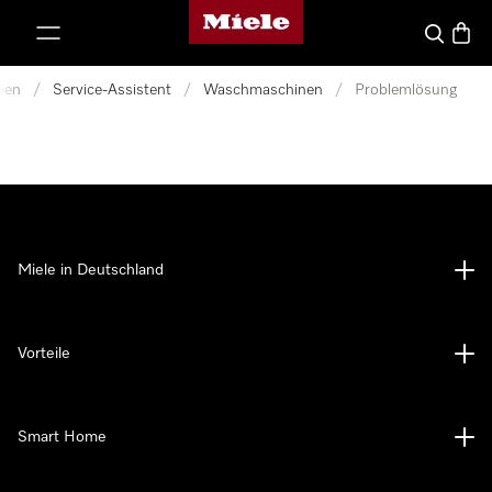
Miele-Homepage
nhalt springen
Suche
Waren
nen
/
Service-Assistent
/
Waschmaschinen
/
Problemlösung
Miele in Deutschland
Vorteile
Smart Home