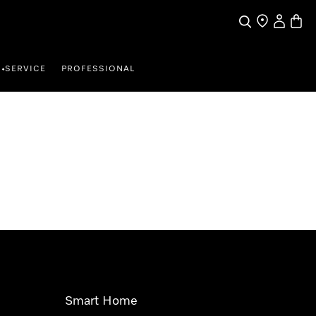
Suche
Händler finde
Mein Kun
Waren
SERVICE
PROFESSIONAL
•
Smart Home