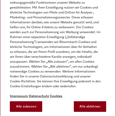
ordnungsgemäße Funktionieren unserer Website zu
gewährleisten. Mit Ihrer Einwilligung nutzen wir Cookies und
ähnliche Technologien von Miele und Dritten für Analyse-,
Marketing- und Personalisierungszwecke. Diese erfassen
Informationen darüber, wie unsere Website genutzt wird, und
helfen uns, Ihr Online-Erlebnis zu verbessern. Die Cookies
Miele auf Instagram
Miele auf Facebook
Miele auf Youtube
werden auch zur Personalisierung von Werbung verwendet. Im
Rahmen einer separaten Einwilligung („Vollständige
Personalisierung“) verwenden wir Bloomreach-Cookies und
ähnliche Technologien, um Informationen über Ihr Verhalten
zu erfassen, die wir Ihrem Profil zuordnen, um die Inhalte, die
wir Ihnen über verschiedene Kanäle anzeigen, individuell
Impressum
anzupassen. Wählen Sie „Alle zulassen“, um allen Cookies
zuzustimmen. Wählen Sie „Alle ablehnen“, um nur unbedingt
AGB
notwendige Cookies zu verwenden. Weitere Informationen
Datenschutz
finden Sie in unserer Datenschutzerklärung und unserer
Nutzungsbedingungen
Cookie-Richtlinie. Sie können Ihre Einwilligung jederzeit in den
Cookie-Einstellungen ändern oder widerrufen.
Barrierefreiheitserklärung
EU-Gesetzen über digitale Dienste
Impressum
Datenschutz
Cookies
Widerrufsantrag
Alle zulassen
Alle ablehnen
Cookie-Einstellungen