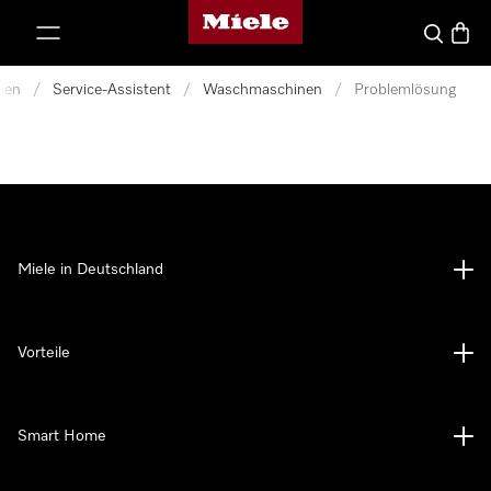
Miele-Homepage
nhalt springen
Suche
Waren
nen
/
Service-Assistent
/
Waschmaschinen
/
Problemlösung
Miele in Deutschland
Vorteile
Smart Home