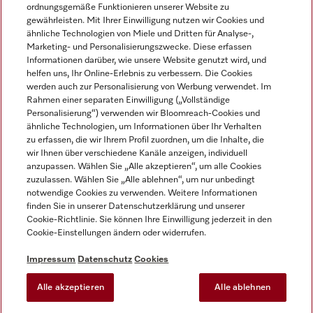
ordnungsgemäße Funktionieren unserer Website zu
gewährleisten. Mit Ihrer Einwilligung nutzen wir Cookies und
ähnliche Technologien von Miele und Dritten für Analyse-,
Marketing- und Personalisierungszwecke. Diese erfassen
Informationen darüber, wie unsere Website genutzt wird, und
helfen uns, Ihr Online-Erlebnis zu verbessern. Die Cookies
Miele auf Instagram
Miele auf Facebook
Miele auf Youtube
werden auch zur Personalisierung von Werbung verwendet. Im
Rahmen einer separaten Einwilligung („Vollständige
Personalisierung“) verwenden wir Bloomreach-Cookies und
ähnliche Technologien, um Informationen über Ihr Verhalten
zu erfassen, die wir Ihrem Profil zuordnen, um die Inhalte, die
wir Ihnen über verschiedene Kanäle anzeigen, individuell
Impressum
anzupassen. Wählen Sie „Alle akzeptieren“, um alle Cookies
zuzulassen. Wählen Sie „Alle ablehnen“, um nur unbedingt
AGB
notwendige Cookies zu verwenden. Weitere Informationen
Datenschutz
finden Sie in unserer Datenschutzerklärung und unserer
Nutzungsbedingungen
Cookie-Richtlinie. Sie können Ihre Einwilligung jederzeit in den
Cookie-Einstellungen ändern oder widerrufen.
Barrierefreiheitserklärung
EU-Gesetzen über digitale Dienste
Impressum
Datenschutz
Cookies
Widerrufsantrag
Alle akzeptieren
Alle ablehnen
Cookie-Einstellungen