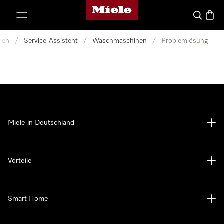
Miele-Homepage
nhalt springen
Suche
Waren
nen
/
Service-Assistent
/
Waschmaschinen
/
Problemlösung
Miele in Deutschland
Vorteile
Smart Home