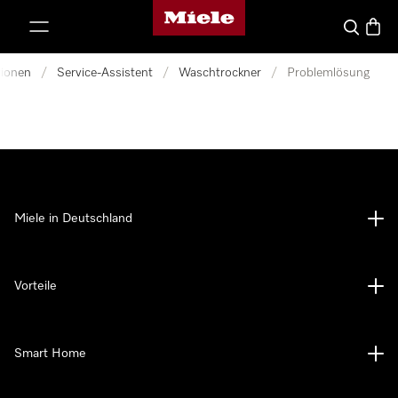
Miele-Homepage
nhalt springen
Suche
Waren
tionen
/
Service-Assistent
/
Waschtrockner
/
Problemlösung
Miele in Deutschland
Vorteile
Smart Home