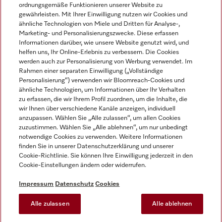
ordnungsgemäße Funktionieren unserer Website zu
gewährleisten. Mit Ihrer Einwilligung nutzen wir Cookies und
ähnliche Technologien von Miele und Dritten für Analyse-,
Marketing- und Personalisierungszwecke. Diese erfassen
Informationen darüber, wie unsere Website genutzt wird, und
helfen uns, Ihr Online-Erlebnis zu verbessern. Die Cookies
Miele auf Instagram
Miele auf Facebook
Miele auf Youtube
werden auch zur Personalisierung von Werbung verwendet. Im
Rahmen einer separaten Einwilligung („Vollständige
Personalisierung“) verwenden wir Bloomreach-Cookies und
ähnliche Technologien, um Informationen über Ihr Verhalten
zu erfassen, die wir Ihrem Profil zuordnen, um die Inhalte, die
wir Ihnen über verschiedene Kanäle anzeigen, individuell
Impressum
anzupassen. Wählen Sie „Alle zulassen“, um allen Cookies
zuzustimmen. Wählen Sie „Alle ablehnen“, um nur unbedingt
AGB
notwendige Cookies zu verwenden. Weitere Informationen
Datenschutz
finden Sie in unserer Datenschutzerklärung und unserer
Nutzungsbedingungen
Cookie-Richtlinie. Sie können Ihre Einwilligung jederzeit in den
Cookie-Einstellungen ändern oder widerrufen.
Barrierefreiheitserklärung
EU-Gesetzen über digitale Dienste
Impressum
Datenschutz
Cookies
Widerrufsantrag
Alle zulassen
Alle ablehnen
Cookie-Einstellungen