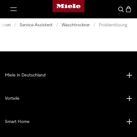
Miele-Homepage
nhalt springen
Suche
Waren
tionen
/
Service-Assistent
/
Waschtrockner
/
Problemlösung
Miele in Deutschland
Vorteile
Smart Home