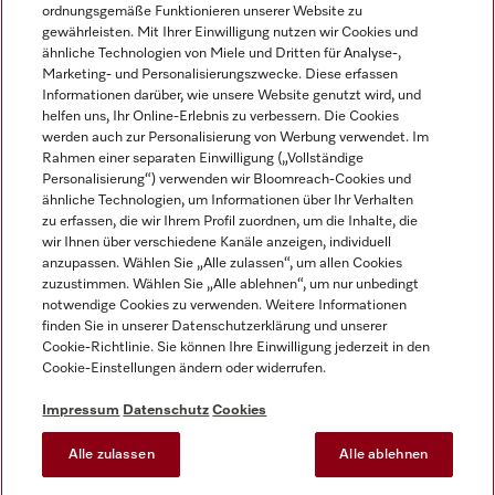
ordnungsgemäße Funktionieren unserer Website zu
gewährleisten. Mit Ihrer Einwilligung nutzen wir Cookies und
ähnliche Technologien von Miele und Dritten für Analyse-,
Marketing- und Personalisierungszwecke. Diese erfassen
Informationen darüber, wie unsere Website genutzt wird, und
helfen uns, Ihr Online-Erlebnis zu verbessern. Die Cookies
Miele auf Instagram
Miele auf Facebook
Miele auf Youtube
werden auch zur Personalisierung von Werbung verwendet. Im
Rahmen einer separaten Einwilligung („Vollständige
Personalisierung“) verwenden wir Bloomreach-Cookies und
ähnliche Technologien, um Informationen über Ihr Verhalten
zu erfassen, die wir Ihrem Profil zuordnen, um die Inhalte, die
wir Ihnen über verschiedene Kanäle anzeigen, individuell
Impressum
anzupassen. Wählen Sie „Alle zulassen“, um allen Cookies
zuzustimmen. Wählen Sie „Alle ablehnen“, um nur unbedingt
AGB
notwendige Cookies zu verwenden. Weitere Informationen
Datenschutz
finden Sie in unserer Datenschutzerklärung und unserer
Nutzungsbedingungen
Cookie-Richtlinie. Sie können Ihre Einwilligung jederzeit in den
Cookie-Einstellungen ändern oder widerrufen.
Barrierefreiheitserklärung
EU-Gesetzen über digitale Dienste
Impressum
Datenschutz
Cookies
Widerrufsantrag
Alle zulassen
Alle ablehnen
Cookie-Einstellungen