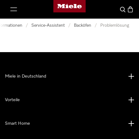
Miele-Homepage
nhalt springen
Suche
Waren
nformationen
/
Service-Assistent
/
Backöfen
/
Problemlösung
Miele in Deutschland
Vorteile
Smart Home