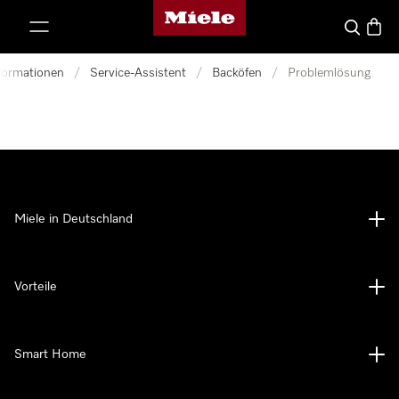
Miele-Homepage
nhalt springen
Suche
Waren
nformationen
/
Service-Assistent
/
Backöfen
/
Problemlösung
Miele in Deutschland
Vorteile
Smart Home