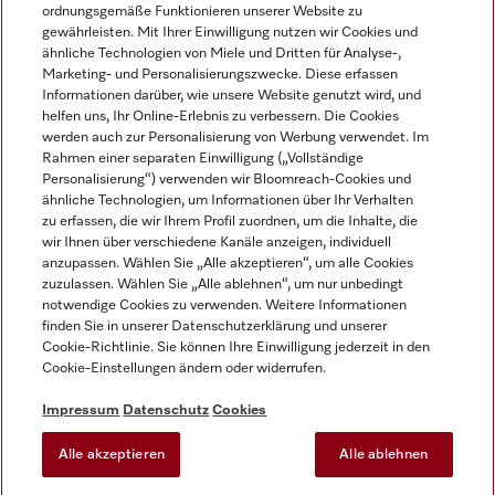
ordnungsgemäße Funktionieren unserer Website zu
gewährleisten. Mit Ihrer Einwilligung nutzen wir Cookies und
ähnliche Technologien von Miele und Dritten für Analyse-,
Marketing- und Personalisierungszwecke. Diese erfassen
Informationen darüber, wie unsere Website genutzt wird, und
helfen uns, Ihr Online-Erlebnis zu verbessern. Die Cookies
Miele auf Instagram
Miele auf Facebook
Miele auf Youtube
werden auch zur Personalisierung von Werbung verwendet. Im
Rahmen einer separaten Einwilligung („Vollständige
Personalisierung“) verwenden wir Bloomreach-Cookies und
ähnliche Technologien, um Informationen über Ihr Verhalten
zu erfassen, die wir Ihrem Profil zuordnen, um die Inhalte, die
wir Ihnen über verschiedene Kanäle anzeigen, individuell
Impressum
anzupassen. Wählen Sie „Alle akzeptieren“, um alle Cookies
zuzulassen. Wählen Sie „Alle ablehnen“, um nur unbedingt
AGB
notwendige Cookies zu verwenden. Weitere Informationen
Datenschutz
finden Sie in unserer Datenschutzerklärung und unserer
Nutzungsbedingungen
Cookie-Richtlinie. Sie können Ihre Einwilligung jederzeit in den
Cookie-Einstellungen ändern oder widerrufen.
Barrierefreiheitserklärung
EU-Gesetzen über digitale Dienste
Impressum
Datenschutz
Cookies
Widerrufsantrag
Alle akzeptieren
Alle ablehnen
Cookie-Einstellungen