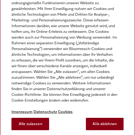
ordnungsgemäße Funktionieren unserer Website zu
gewährleisten. Mit Ihrer Einwilligung nutzen wir Cookies und
ähnliche Technologien von Miele und Dritten für Analyse-,
Marketing- und Personalisierungszwecke. Diese erfassen
Informationen darüber, wie unsere Website genutzt wird, und
helfen uns, Ihr Online-Erlebnis zu verbessern. Die Cookies
Miele auf Instagram
Miele auf Facebook
Miele auf Youtube
werden auch zur Personalisierung von Werbung verwendet. Im
Rahmen einer separaten Einwilligung („Vollständige
Personalisierung“) verwenden wir Bloomreach-Cookies und
ähnliche Technologien, um Informationen über Ihr Verhalten
zu erfassen, die wir Ihrem Profil zuordnen, um die Inhalte, die
wir Ihnen über verschiedene Kanäle anzeigen, individuell
Impressum
anzupassen. Wählen Sie „Alle zulassen“, um allen Cookies
zuzustimmen. Wählen Sie „Alle ablehnen“, um nur unbedingt
AGB
notwendige Cookies zu verwenden. Weitere Informationen
Datenschutz
finden Sie in unserer Datenschutzerklärung und unserer
Nutzungsbedingungen
Cookie-Richtlinie. Sie können Ihre Einwilligung jederzeit in den
Cookie-Einstellungen ändern oder widerrufen.
Barrierefreiheitserklärung
EU-Gesetzen über digitale Dienste
Impressum
Datenschutz
Cookies
Widerrufsantrag
Alle zulassen
Alle ablehnen
Cookie-Einstellungen