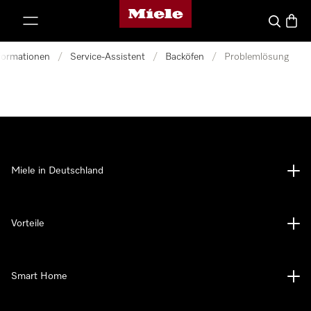
Miele-Homepage
nhalt springen
Suche
Waren
nformationen
/
Service-Assistent
/
Backöfen
/
Problemlösung
Miele in Deutschland
Vorteile
Smart Home