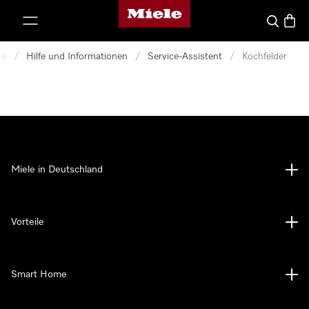
Miele-Homepage
nhalt springen
Suche
Waren
te
/
Hilfe und Informationen
/
Service-Assistent
/
Kochfelder
Miele in Deutschland
Vorteile
Smart Home