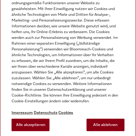
ordnungsgemäße Funktionieren unserer Website zu
gewährleisten. Mit Ihrer Einwilligung nutzen wir Cookies und
ähnliche Technologien von Miele und Dritten für Analyse-,
Marketing- und Personalisierungszwecke. Diese erfassen
Informationen darüber, wie unsere Website genutzt wird, und
helfen uns, Ihr Online-Erlebnis zu verbessern. Die Cookies
Miele auf Instagram
Miele auf Facebook
Miele auf Youtube
werden auch zur Personalisierung von Werbung verwendet. Im
Rahmen einer separaten Einwilligung („Vollständige
Personalisierung“) verwenden wir Bloomreach-Cookies und
ähnliche Technologien, um Informationen über Ihr Verhalten
zu erfassen, die wir Ihrem Profil zuordnen, um die Inhalte, die
wir Ihnen über verschiedene Kanäle anzeigen, individuell
Impressum
anzupassen. Wählen Sie „Alle akzeptieren“, um alle Cookies
zuzulassen. Wählen Sie „Alle ablehnen“, um nur unbedingt
AGB
notwendige Cookies zu verwenden. Weitere Informationen
Datenschutz
finden Sie in unserer Datenschutzerklärung und unserer
Nutzungsbedingungen
Cookie-Richtlinie. Sie können Ihre Einwilligung jederzeit in den
Cookie-Einstellungen ändern oder widerrufen.
Barrierefreiheitserklärung
EU-Gesetzen über digitale Dienste
Impressum
Datenschutz
Cookies
Widerrufsantrag
Alle akzeptieren
Alle ablehnen
Cookie-Einstellungen