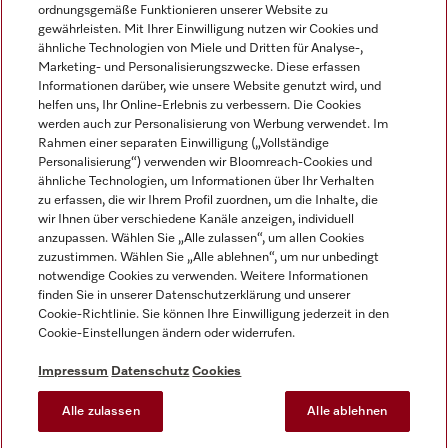
ordnungsgemäße Funktionieren unserer Website zu
gewährleisten. Mit Ihrer Einwilligung nutzen wir Cookies und
ähnliche Technologien von Miele und Dritten für Analyse-,
Marketing- und Personalisierungszwecke. Diese erfassen
Informationen darüber, wie unsere Website genutzt wird, und
helfen uns, Ihr Online-Erlebnis zu verbessern. Die Cookies
Miele auf Instagram
Miele auf Facebook
Miele auf Youtube
werden auch zur Personalisierung von Werbung verwendet. Im
Rahmen einer separaten Einwilligung („Vollständige
Personalisierung“) verwenden wir Bloomreach-Cookies und
ähnliche Technologien, um Informationen über Ihr Verhalten
zu erfassen, die wir Ihrem Profil zuordnen, um die Inhalte, die
wir Ihnen über verschiedene Kanäle anzeigen, individuell
Impressum
anzupassen. Wählen Sie „Alle zulassen“, um allen Cookies
zuzustimmen. Wählen Sie „Alle ablehnen“, um nur unbedingt
AGB
notwendige Cookies zu verwenden. Weitere Informationen
Datenschutz
finden Sie in unserer Datenschutzerklärung und unserer
Nutzungsbedingungen
Cookie-Richtlinie. Sie können Ihre Einwilligung jederzeit in den
Cookie-Einstellungen ändern oder widerrufen.
Barrierefreiheitserklärung
EU-Gesetzen über digitale Dienste
Impressum
Datenschutz
Cookies
Widerrufsantrag
Alle zulassen
Alle ablehnen
Cookie-Einstellungen