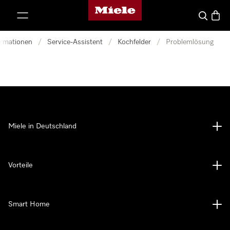
Miele-Homepage
nhalt springen
Suche
Waren
ormationen
/
Service-Assistent
/
Kochfelder
/
Problemlösung
Miele in Deutschland
Vorteile
Smart Home