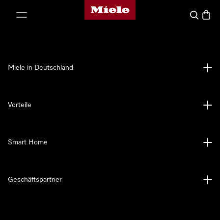
Miele-Homepage
nhalt springen
Suche
Waren
Miele in Deutschland
Vorteile
Smart Home
Geschäftspartner