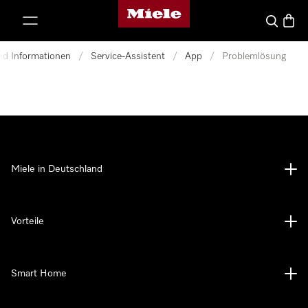
Miele-Homepage
nhalt springen
Suche
Waren
und Informationen
/
Service-Assistent
/
App
/
Problemlösung
Miele in Deutschland
Vorteile
Smart Home