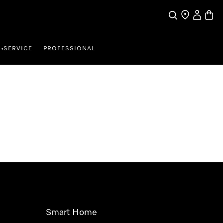
Suche
Händler finde
Mein Kun
Waren
SERVICE
PROFESSIONAL
•
Smart Home