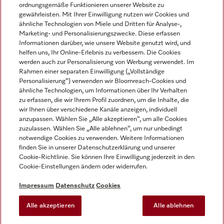
ordnungsgemäße Funktionieren unserer Website zu
gewährleisten. Mit Ihrer Einwilligung nutzen wir Cookies und
ähnliche Technologien von Miele und Dritten für Analyse-,
Marketing- und Personalisierungszwecke. Diese erfassen
Informationen darüber, wie unsere Website genutzt wird, und
helfen uns, Ihr Online-Erlebnis zu verbessern. Die Cookies
Miele auf Instagram
Miele auf Facebook
Miele auf Youtube
werden auch zur Personalisierung von Werbung verwendet. Im
Rahmen einer separaten Einwilligung („Vollständige
Personalisierung“) verwenden wir Bloomreach-Cookies und
ähnliche Technologien, um Informationen über Ihr Verhalten
zu erfassen, die wir Ihrem Profil zuordnen, um die Inhalte, die
wir Ihnen über verschiedene Kanäle anzeigen, individuell
Impressum
anzupassen. Wählen Sie „Alle akzeptieren“, um alle Cookies
zuzulassen. Wählen Sie „Alle ablehnen“, um nur unbedingt
AGB
notwendige Cookies zu verwenden. Weitere Informationen
Datenschutz
finden Sie in unserer Datenschutzerklärung und unserer
Nutzungsbedingungen
Cookie-Richtlinie. Sie können Ihre Einwilligung jederzeit in den
Cookie-Einstellungen ändern oder widerrufen.
Barrierefreiheitserklärung
EU-Gesetzen über digitale Dienste
Impressum
Datenschutz
Cookies
Widerrufsantrag
Alle akzeptieren
Alle ablehnen
Cookie-Einstellungen