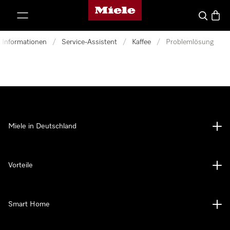
Miele-Homepage
nhalt springen
Suche
Waren
d Informationen
/
Service-Assistent
/
Kaffee
/
Problemlösung
Miele in Deutschland
Vorteile
Smart Home