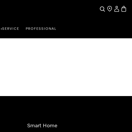
Suche
Händler finde
Mein Kun
Waren
SERVICE
PROFESSIONAL
•
Smart Home