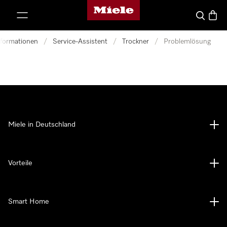
Miele-Homepage
nhalt springen
Suche
Waren
nformationen
/
Service-Assistent
/
Trockner
/
Problemlösung
Miele in Deutschland
Vorteile
Smart Home