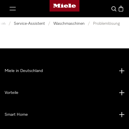
Miele-Homepage
nhalt springen
Suche
Waren
nen
/
Service-Assistent
/
Waschmaschinen
/
Problemlösung
Miele in Deutschland
Vorteile
Smart Home