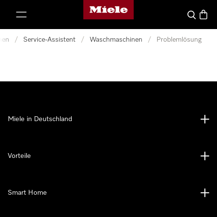
Miele-Homepage
nhalt springen
Suche
Waren
nen
/
Service-Assistent
/
Waschmaschinen
/
Problemlösung
Miele in Deutschland
Vorteile
Smart Home