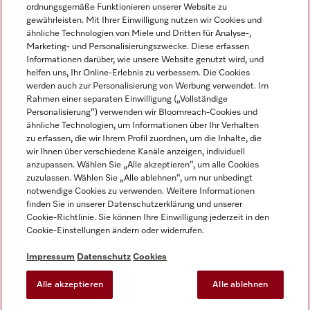
ordnungsgemäße Funktionieren unserer Website zu
gewährleisten. Mit Ihrer Einwilligung nutzen wir Cookies und
ähnliche Technologien von Miele und Dritten für Analyse-,
Marketing- und Personalisierungszwecke. Diese erfassen
Informationen darüber, wie unsere Website genutzt wird, und
helfen uns, Ihr Online-Erlebnis zu verbessern. Die Cookies
Miele auf Instagram
Miele auf Facebook
Miele auf Youtube
werden auch zur Personalisierung von Werbung verwendet. Im
Rahmen einer separaten Einwilligung („Vollständige
Personalisierung“) verwenden wir Bloomreach-Cookies und
ähnliche Technologien, um Informationen über Ihr Verhalten
zu erfassen, die wir Ihrem Profil zuordnen, um die Inhalte, die
wir Ihnen über verschiedene Kanäle anzeigen, individuell
Impressum
anzupassen. Wählen Sie „Alle akzeptieren“, um alle Cookies
zuzulassen. Wählen Sie „Alle ablehnen“, um nur unbedingt
AGB
notwendige Cookies zu verwenden. Weitere Informationen
Datenschutz
finden Sie in unserer Datenschutzerklärung und unserer
Nutzungsbedingungen
Cookie-Richtlinie. Sie können Ihre Einwilligung jederzeit in den
Cookie-Einstellungen ändern oder widerrufen.
Barrierefreiheitserklärung
EU-Gesetzen über digitale Dienste
Impressum
Datenschutz
Cookies
Widerrufsantrag
Alle akzeptieren
Alle ablehnen
Cookie-Einstellungen