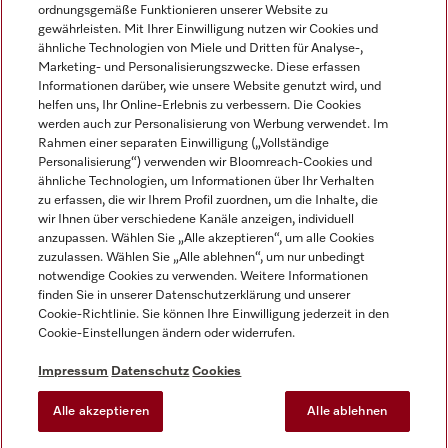
ordnungsgemäße Funktionieren unserer Website zu
gewährleisten. Mit Ihrer Einwilligung nutzen wir Cookies und
ähnliche Technologien von Miele und Dritten für Analyse-,
Marketing- und Personalisierungszwecke. Diese erfassen
Informationen darüber, wie unsere Website genutzt wird, und
helfen uns, Ihr Online-Erlebnis zu verbessern. Die Cookies
Miele auf Instagram
Miele auf Facebook
Miele auf Youtube
werden auch zur Personalisierung von Werbung verwendet. Im
Rahmen einer separaten Einwilligung („Vollständige
Personalisierung“) verwenden wir Bloomreach-Cookies und
ähnliche Technologien, um Informationen über Ihr Verhalten
zu erfassen, die wir Ihrem Profil zuordnen, um die Inhalte, die
wir Ihnen über verschiedene Kanäle anzeigen, individuell
Impressum
anzupassen. Wählen Sie „Alle akzeptieren“, um alle Cookies
zuzulassen. Wählen Sie „Alle ablehnen“, um nur unbedingt
AGB
notwendige Cookies zu verwenden. Weitere Informationen
Datenschutz
finden Sie in unserer Datenschutzerklärung und unserer
Nutzungsbedingungen
Cookie-Richtlinie. Sie können Ihre Einwilligung jederzeit in den
Cookie-Einstellungen ändern oder widerrufen.
Barrierefreiheitserklärung
EU-Gesetzen über digitale Dienste
Impressum
Datenschutz
Cookies
Widerrufsantrag
Alle akzeptieren
Alle ablehnen
Cookie-Einstellungen