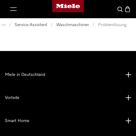
Miele-Homepage
nhalt springen
Suche
Waren
nen
/
Service-Assistent
/
Waschmaschinen
/
Problemlösung
Miele in Deutschland
Vorteile
Smart Home