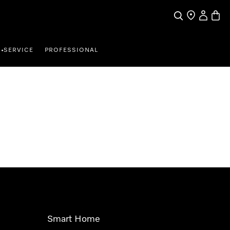
Suche
Händler finde
Mein Kun
Waren
SERVICE
PROFESSIONAL
•
Smart Home