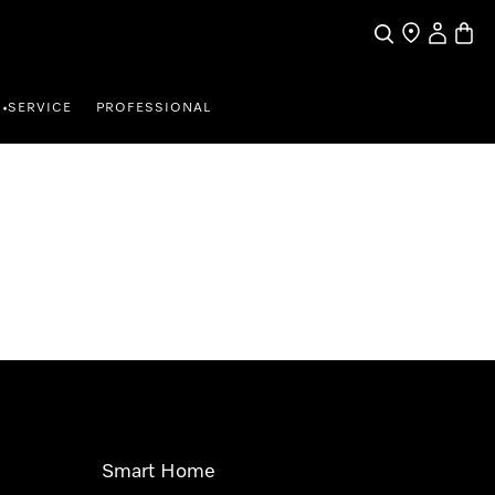
Suche
Händler finde
Mein Kun
Waren
SERVICE
PROFESSIONAL
•
Smart Home