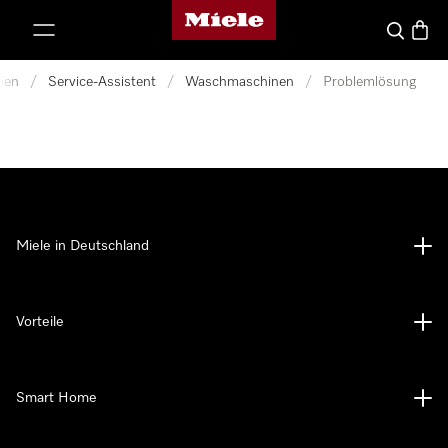
Miele-Homepage
nhalt springen
Suche
Waren
nen
/
Service-Assistent
/
Waschmaschinen
/
Problemlösung
Miele in Deutschland
Vorteile
Smart Home