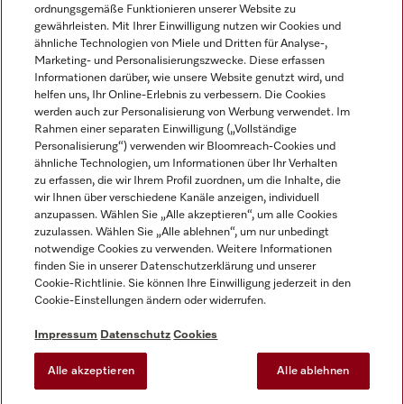
ordnungsgemäße Funktionieren unserer Website zu
gewährleisten. Mit Ihrer Einwilligung nutzen wir Cookies und
ähnliche Technologien von Miele und Dritten für Analyse-,
Marketing- und Personalisierungszwecke. Diese erfassen
Informationen darüber, wie unsere Website genutzt wird, und
helfen uns, Ihr Online-Erlebnis zu verbessern. Die Cookies
Miele auf Instagram
Miele auf Facebook
Miele auf Youtube
werden auch zur Personalisierung von Werbung verwendet. Im
Rahmen einer separaten Einwilligung („Vollständige
Personalisierung“) verwenden wir Bloomreach-Cookies und
ähnliche Technologien, um Informationen über Ihr Verhalten
zu erfassen, die wir Ihrem Profil zuordnen, um die Inhalte, die
wir Ihnen über verschiedene Kanäle anzeigen, individuell
Impressum
anzupassen. Wählen Sie „Alle akzeptieren“, um alle Cookies
zuzulassen. Wählen Sie „Alle ablehnen“, um nur unbedingt
AGB
notwendige Cookies zu verwenden. Weitere Informationen
Datenschutz
finden Sie in unserer Datenschutzerklärung und unserer
Nutzungsbedingungen
Cookie-Richtlinie. Sie können Ihre Einwilligung jederzeit in den
Cookie-Einstellungen ändern oder widerrufen.
Barrierefreiheitserklärung
EU-Gesetzen über digitale Dienste
Impressum
Datenschutz
Cookies
Widerrufsantrag
Alle akzeptieren
Alle ablehnen
Cookie-Einstellungen