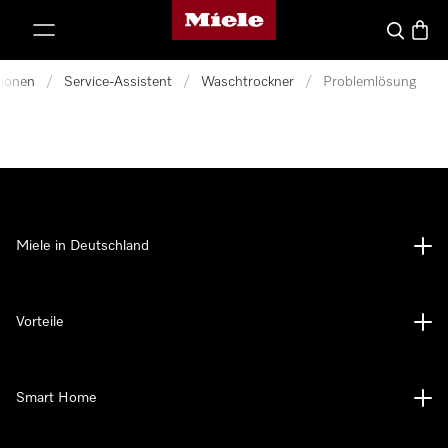
Miele-Homepage
nhalt springen
Suche
Waren
tionen
/
Service-Assistent
/
Waschtrockner
/
Problemlösung
Miele in Deutschland
Vorteile
Smart Home