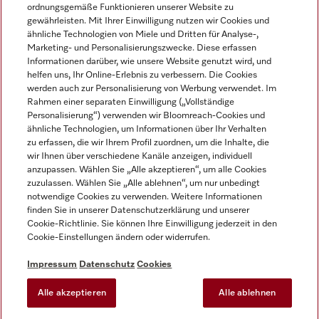
ordnungsgemäße Funktionieren unserer Website zu
gewährleisten. Mit Ihrer Einwilligung nutzen wir Cookies und
ähnliche Technologien von Miele und Dritten für Analyse-,
Marketing- und Personalisierungszwecke. Diese erfassen
Informationen darüber, wie unsere Website genutzt wird, und
helfen uns, Ihr Online-Erlebnis zu verbessern. Die Cookies
Miele auf Instagram
Miele auf Facebook
Miele auf Youtube
werden auch zur Personalisierung von Werbung verwendet. Im
Rahmen einer separaten Einwilligung („Vollständige
Personalisierung“) verwenden wir Bloomreach-Cookies und
ähnliche Technologien, um Informationen über Ihr Verhalten
zu erfassen, die wir Ihrem Profil zuordnen, um die Inhalte, die
wir Ihnen über verschiedene Kanäle anzeigen, individuell
Impressum
anzupassen. Wählen Sie „Alle akzeptieren“, um alle Cookies
zuzulassen. Wählen Sie „Alle ablehnen“, um nur unbedingt
AGB
notwendige Cookies zu verwenden. Weitere Informationen
Datenschutz
finden Sie in unserer Datenschutzerklärung und unserer
Nutzungsbedingungen
Cookie-Richtlinie. Sie können Ihre Einwilligung jederzeit in den
Cookie-Einstellungen ändern oder widerrufen.
Barrierefreiheitserklärung
EU-Gesetzen über digitale Dienste
Impressum
Datenschutz
Cookies
Widerrufsantrag
Alle akzeptieren
Alle ablehnen
Cookie-Einstellungen