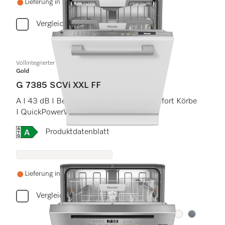
Lieferung in 2-3 Wochen
Vergleichen
Vollintegrierter Geschirrspüler XXL
Gold
G 7385 SCVi XXL FF
A I 43 dB I Besteckschublade I ExtraComfort Körbe
I QuickPowerWash I FrontFit
Onlinelabel Image, Energielabel
Produktdatenblatt
Lieferung in 2-3 Wochen
Vergleichen
Farbe:
Farbe: