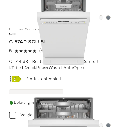
Farbe:
Farbe:
Unterbau-Geschirrspüler 45cm
Gold
G 5740 SCU SL
5
(3 Bewertungen)
5 von 5 Sternen
C I 44 dB I Besteckschublade I ExtraComfort
Körbe I QuickPowerWash I AutoOpen
Onlinelabel Image, Energielabel
Produktdatenblatt
Lieferung innerhalb von 5-7 Werktagen
Vergleichen
Farbe:
Farbe: