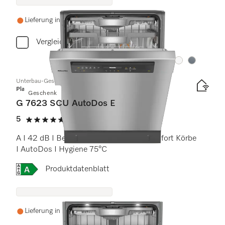
Lieferung in 2-3 Wochen
Vergleichen
Farbe:
Farbe:
Unterbau-Geschirrspüler
Platinum
Geschenk
G 7623 SCU AutoDos E
5
(1 Bewertung)
5 von 5 Sternen
A I 42 dB I Besteckschublade I MaxiComfort Körbe
I AutoDos I Hygiene 75°C
Onlinelabel Image, Energielabel
Produktdatenblatt
Lieferung in 2-3 Wochen