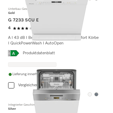
Unterbau-Geschirrspüler
Gold
G 7233 SCU E
4
(1 Bewertung)
4 von 5 Sternen
A I 43 dB I Besteckschublade I MaxiComfort Körbe
I QuickPowerWash I AutoOpen
Onlinelabel Image, Energielabel
Produktdatenblatt
Lieferung innerhalb von 5-7 Werktagen
Vergleichen
Farbe:
Farbe:
Integrierter Geschirrspüler 45cm
Silver