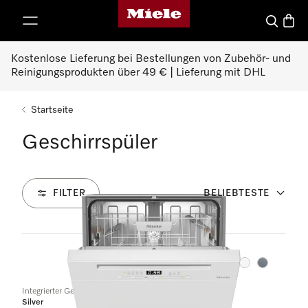
Miele-Homepage
nhalt springen
Suche
Waren
Kostenlose Lieferung bei Bestellungen von Zubehör- und
Reinigungsprodukten über 49 € | Lieferung mit DHL
Startseite
Geschirrspüler
FILTER
BELIEBTESTE
103
Produkte
Farbe:
Farbe:
Integrierter Geschirrspüler
Silver