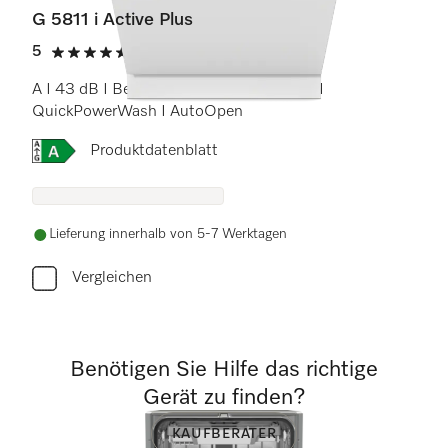
G 5811 i Active Plus
5
(2 Bewertungen)
5 von 5 Sternen
A I 43 dB I Besteckkorb I Comfort Körbe I
QuickPowerWash I AutoOpen
Onlinelabel Image, Energielabel
Produktdatenblatt
Lieferung innerhalb von 5-7 Werktagen
Vergleichen
Benötigen Sie Hilfe das richtige
Gerät zu finden?
KAUFBERATER