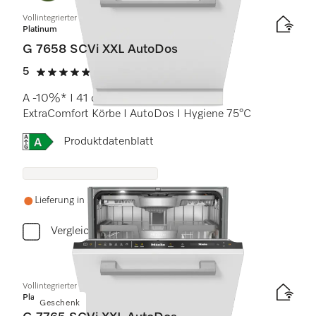
Vollintegrierter Geschirrspüler XXL
Platinum
G 7658 SCVi XXL AutoDos
5
(1 Bewertung)
5 von 5 Sternen
A -10%* I 41 dB I Besteckschublade I
ExtraComfort Körbe I AutoDos I Hygiene 75°C
Onlinelabel Image, Energielabel
Produktdatenblatt
Lieferung in 2-3 Wochen
Vergleichen
Vollintegrierter Geschirrspüler XXL
Platinum
Geschenk