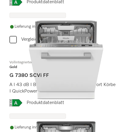
Onlinelabel Image, Energielabel
Produktdatenblatt
Lieferung innerhalb von 5-7 Werktagen
Vergleichen
Vollintegrierter Geschirrspüler
Gold
G 7380 SCVi FF
A I 43 dB I Besteckschublade I ExtraComfort Körbe
I QuickPowerWash I FrontFit
Onlinelabel Image, Energielabel
Produktdatenblatt
Lieferung innerhalb von 5-7 Werktagen