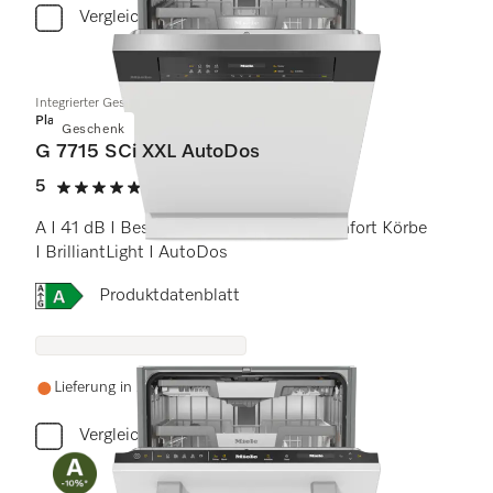
Vergleichen
Integrierter Geschirrspüler
Platinum
Geschenk
G 7715 SCi XXL AutoDos
5
(1 Bewertung)
5 von 5 Sternen
A I 41 dB I Besteckschublade I MaxiComfort Körbe
I BrilliantLight I AutoDos
Onlinelabel Image, Energielabel
Produktdatenblatt
Lieferung in 2-3 Wochen
Vergleichen