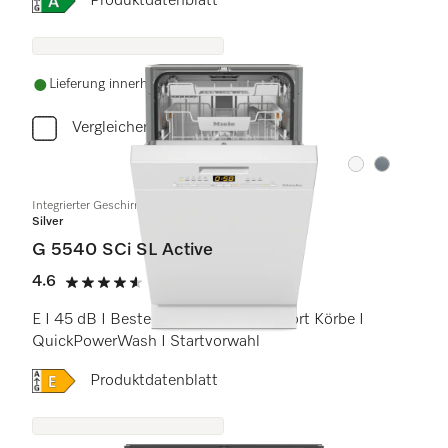
Onlinelabel Image, Energielabel
Produktdatenblatt
Lieferung innerhalb von 5-7 Werktagen
Vergleichen
Farbe:
Farbe:
Integrierter Geschirrspüler 45cm
Silver
G 5540 SCi SL Active
4.6
(5 Bewertungen)
4.6 von 5 Sternen
E I 45 dB I Besteckschublade I Comfort Körbe I
QuickPowerWash I Startvorwahl
Onlinelabel Image, Energielabel
Produktdatenblatt