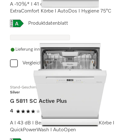
A -10%* I 41 dB I Besteckschublade I
ExtraComfort Körbe I AutoDos I Hygiene 75°C
Onlinelabel Image, Energielabel
Produktdatenblatt
Lieferung innerhalb von 5-7 Werktagen
Vergleichen
Stand-Geschirrspüler
Silver
G 5811 SC Active Plus
4
(1 Bewertung)
4 von 5 Sternen
A I 43 dB I Besteckschublade I Comfort Körbe I
QuickPowerWash I AutoOpen