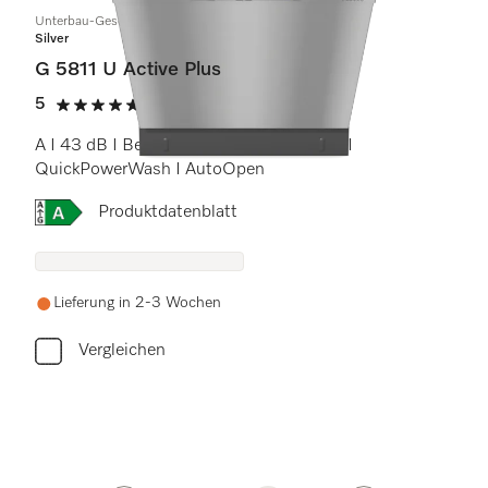
Unterbau-Geschirrspüler
Silver
G 5811 U Active Plus
5
(1 Bewertung)
5 von 5 Sternen
A I 43 dB I Besteckkorb I Comfort Körbe I
QuickPowerWash I AutoOpen
Onlinelabel Image, Energielabel
Produktdatenblatt
Lieferung in 2-3 Wochen
Vergleichen