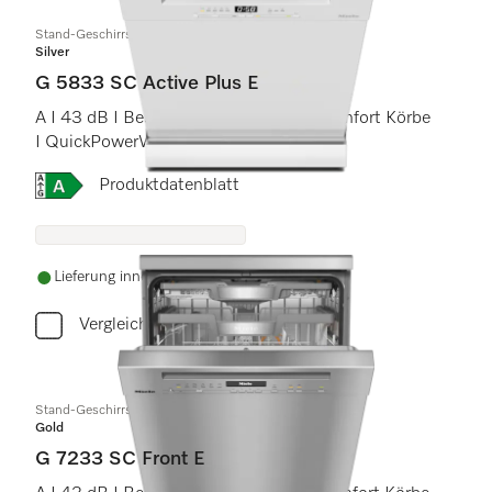
Stand-Geschirrspüler
Silver
G 5833 SC Active Plus E
A I 43 dB I Besteckschublade I ExtraComfort Körbe
I QuickPowerWash I AutoOpen
Onlinelabel Image, Energielabel
Produktdatenblatt
Lieferung innerhalb von 5-7 Werktagen
Vergleichen
Stand-Geschirrspüler
Gold
G 7233 SC Front E