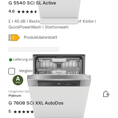
G 5540 SCi SL Active
4.6
(5 Bewertungen)
4.6 von 5 Sternen
E I 45 dB I Besteckschublade I Comfort Körbe I
QuickPowerWash I Startvorwahl
Onlinelabel Image, Energielabel
Produktdatenblatt
Lieferung innerhalb von 5-7 Werktagen
Vergleichen
Integrierter Geschirrspüler XXL
Platinum
G 7608 SCi XXL AutoDos
5
(1 Bewertung)
5 von 5 Sternen