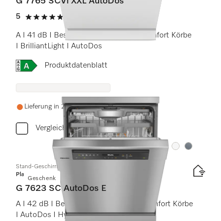
G 7765 SCVi XXL AutoDos
5
(1 Bewertung)
5 von 5 Sternen
A I 41 dB I Besteckschublade I MaxiComfort Körbe
I BrilliantLight I AutoDos
Onlinelabel Image, Energielabel
Produktdatenblatt
Lieferung in 2-3 Wochen
Vergleichen
Farbe:
Farbe:
Stand-Geschirrspüler
Platinum
Geschenk
G 7623 SC AutoDos E
A I 42 dB I Besteckschublade I MaxiComfort Körbe
I AutoDos I Hygiene 75°C