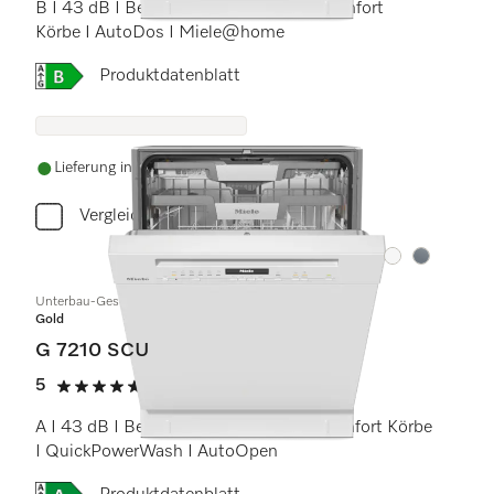
B I 43 dB I Besteckschublade I ExtraComfort
Körbe I AutoDos I Miele@home
Onlinelabel Image, Energielabel
Produktdatenblatt
Lieferung innerhalb von 5-7 Werktagen
Vergleichen
Farbe:
Farbe:
Unterbau-Geschirrspüler
Gold
G 7210 SCU
5
(7 Bewertungen)
5 von 5 Sternen
A I 43 dB I Besteckschublade I ExtraComfort Körbe
I QuickPowerWash I AutoOpen