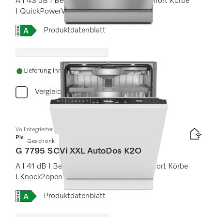
A I 43 dB I Besteckschublade I MaxiComfort Körbe
I QuickPowerWash I AutoOpen
Onlinelabel Image, Energielabel
Produktdatenblatt
Lieferung innerhalb von 5-7 Werktagen
Vergleichen
Vollintegrierter Geschirrspüler XXL
Platinum
Geschenk
G 7795 SCVi XXL AutoDos K2O
A I 41 dB I Besteckschublade I MaxiComfort Körbe
I Knock2open I BrilliantLight
Onlinelabel Image, Energielabel
Produktdatenblatt