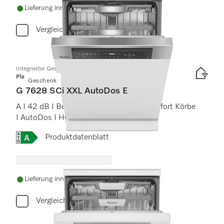
Lieferung innerhalb von 5-7 Werktagen
Vergleichen
Integrierter Geschirrspüler XXL
Platinum
Geschenk
G 7628 SCi XXL AutoDos E
A I 42 dB I Besteckschublade I MaxiComfort Körbe
I AutoDos I Hygiene 75°C
Onlinelabel Image, Energielabel
Produktdatenblatt
Lieferung innerhalb von 5-7 Werktagen
Vergleichen