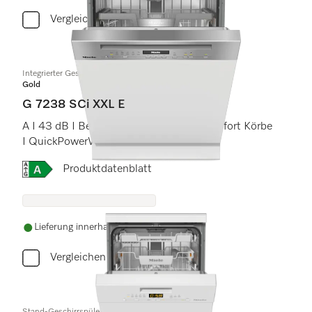
Vergleichen
Integrierter Geschirrspüler XXL
Gold
G 7238 SCi XXL E
A I 43 dB I Besteckschublade I MaxiComfort Körbe
I QuickPowerWash I AutoOpen
Onlinelabel Image, Energielabel
Produktdatenblatt
Lieferung innerhalb von 5-7 Werktagen
Vergleichen