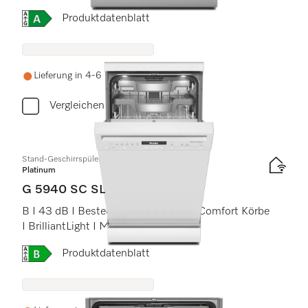
Onlinelabel Image, Energielabel
Produktdatenblatt
Lieferung in 4-6 Wochen
Vergleichen
Stand-Geschirrspüler 45cm
Platinum
G 5940 SC SL
B I 43 dB I Besteckschublade I MaxiComfort Körbe
I BrilliantLight I Miele@home
Onlinelabel Image, Energielabel
Produktdatenblatt