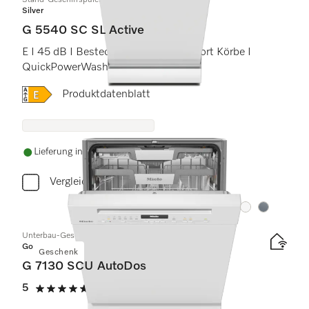
Stand-Geschirrspüler 45cm
Silver
G 5540 SC SL Active
E I 45 dB I Besteckschublade I Comfort Körbe I
QuickPowerWash I Startvorwahl
Onlinelabel Image, Energielabel
Produktdatenblatt
Lieferung innerhalb von 5-7 Werktagen
Vergleichen
Farbe:
Farbe:
Unterbau-Geschirrspüler
Gold
Geschenk
G 7130 SCU AutoDos
5
(5 Bewertungen)
5 von 5 Sternen