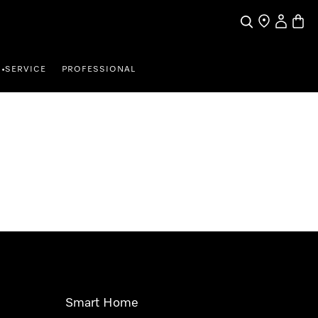
Suche
Händler finde
Mein Kun
Waren
SERVICE
PROFESSIONAL
•
Smart Home